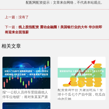
配配网配资提示：文章来自网络，不代表本站观点。
上一篇：没有了
下一篇：
线上股指配资 震动金融圈！美国银行业的大年 华尔街即
将迎来全面涨薪
相关文章
炒股入门与技巧 湖南衡阳通
配资查询平台 大暑宜吃瓜！全
报“一公职人员停车受阻撬他人
球十个瓜七个产自中国，吃瓜自
停车位地锁”：将对朱某某严肃
由勿忘她
处理