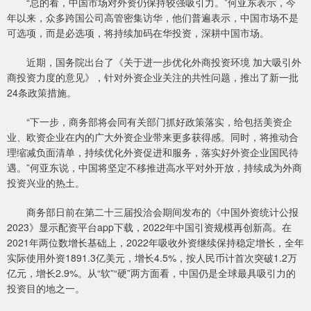
“总的看，中国市场对外资仍保持较强吸引力。”何亚东表示，今
年以来，众多跨国公司高管密集访华，他们普遍表示，中国市场不是
可选项，而是必选项，将持续加码在华投资，深耕中国市场。
近期，国务院出台了《关于进一步优化外商投资环境 加大吸引外
商投资力度的意见》，针对外资企业关注的共性问题，推出了新一批
24条政策措施。
“下一步，商务部将会同有关部门抓好政策落实，给包括美资企
业、欧资企业在内的广大外资企业带来更多获得感。同时，将推动合
理缩减负面清单，持续优化外资促进和服务，落实好外资企业国民待
遇。”何亚东说，中国将坚定不移推进高水平对外开放，持续成为外商
投资兴业的热土。
商务部日前在第二十三届投洽会期间发布的《中国外资统计公报
2023》显示配资平台app下载，2022年中国引资规模再创新高。在
2021年两位数增长基础上，2022年吸收外资继续保持稳定增长，全年
实际使用外资1891.3亿美元，增长4.5%，按人民币计首次突破1.2万
亿元，增长2.9%。从“软”“硬”两方面看，中国仍是全球最具吸引力的
投资目的地之一。