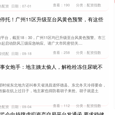
查看：
190
分类：
配资指数
尚配资
日期：07-01
、停托！广州11区升级至台风黄色预警，有这些
询平台，截至18：30，广州11区均已升级至台风黄色预警。市三
5分起启动防风三级应急响应。请广大市民密切关....
查看：
258
分类：
配资指数
煌优配
日期：09-18
旧事女炮手：地主姨太偷人，解枪栓冻住尿呲不
那时候东北地方还叫奉天省洮昌道怀德县。东北冬天冷得要命，
姓躲在炕上过日子，地主家也得防着胡子来抢。胡子就是土
查看：
112
分类：
配资指数
垒配资
日期：09-04
证监会向持牌虚拟资产交易平台发通函 要求稳健