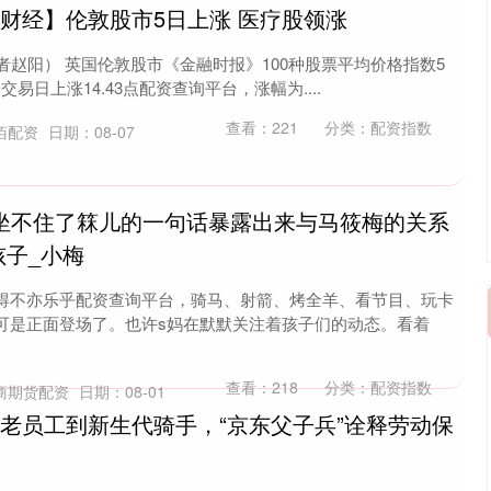
球财经】伦敦股市5日上涨 医疗股领涨
者赵阳） 英国伦敦股市《金融时报》100种股票平均价格指数5
一交易日上涨14.43点配资查询平台，涨幅为....
查看：
221
分类：
配资指数
佰配资
日期：08-07
又坐不住了箖儿的一句话暴露出来与马筱梅的关系
孩子_小梅
得不亦乐乎配资查询平台，骑马、射箭、烤全羊、看节目、玩卡
可是正面登场了。也许s妈在默默关注着孩子们的动态。看着
查看：
218
分类：
配资指数
商期货配资
日期：08-01
递老员工到新生代骑手，“京东父子兵”诠释劳动保