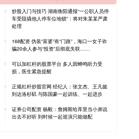
炒股入门与技巧 湖南衡阳通报“一公职人员停
车受阻撬他人停车位地锁”：将对朱某某严肃
处理
168配资 伪装“富婆”有“门路”，海口一女子诈
骗20余人参与“投资”后彻底失联……
可以加杠杆的股票平台 多人因蝉鸣听力受
损，医生紧急提醒
正规杠杆炒股官网 经纪人：张文杰、王凡懿
到达洛杉矶 与陈国豪一起训练、一起进步
证券公司配资 杨毅：詹姆斯给库里当小弟说
出去不好听 到时候一起巡演只能做配