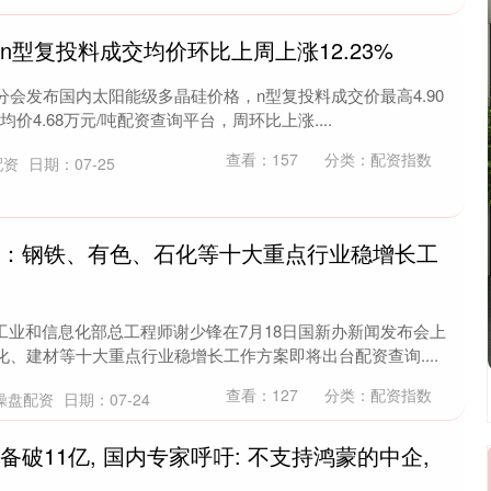
n型复投料成交均价环比上周上涨12.23%
会发布国内太阳能级多晶硅价格，n型复投料成交价最高4.90
，均价4.68万元/吨配资查询平台，周环比上涨....
查看：
157
分类：
配资指数
配资
日期：07-25
部：钢铁、有色、石化等十大重点行业稳增长工
工业和信息化部总工程师谢少锋在7月18日国新办新闻发布会上
、建材等十大重点行业稳增长工作方案即将出台配资查询....
查看：
127
分类：
配资指数
操盘配资
日期：07-24
备破11亿, 国内专家呼吁: 不支持鸿蒙的中企,