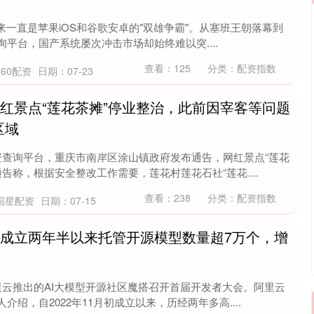
一直是苹果iOS和谷歌安卓的"双雄争霸"。从塞班王朝落幕到
配资查询平台，国产系统屡次冲击市场却始终难以突....
查看：
125
分类：
配资指数
60配资
日期：07-23
网红景点“莲花茶摊”停业整治，此前因宰客等问题
区域
资查询平台，重庆市南岸区涂山镇政府发布通告，网红景点“莲花
告称，根据安全整改工作需要，莲花村莲花石社“莲花....
查看：
238
分类：
配资指数
国星配资
日期：07-15
：成立两年半以来托管开源模型数量超7万个，增
里云推出的AI大模型开源社区魔搭召开首届开发者大会。阿里云
介绍，自2022年11月初成立以来，历经两年多高....