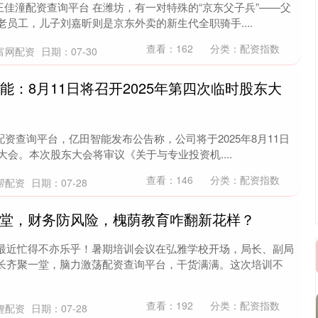
 王佳潼配资查询平台 在潍坊，有一对特殊的“京东父子兵”——父
老员工，儿子刘嘉昕则是京东外卖的新生代全职骑手....
查看：
162
分类：
配资指数
富网配资
日期：07-30
能：8月11日将召开2025年第四次临时股东大
配资查询平台，亿田智能发布公告称，公司将于2025年8月11日
大会。本次股东大会将审议《关于与专业投资机....
查看：
146
分类：
配资指数
帮配资
日期：07-28
改课堂，财务防风险，槐荫教育咋翻新花样？
最近忙得不亦乐乎！暑期培训会议在弘雅学校开场，局长、副局
长齐聚一堂，脑力激荡配资查询平台，干货满满。这次培训不
查看：
192
分类：
配资指数
鲤配资
日期：07-28