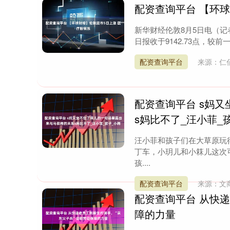
配资查询平台 【环
新华财经伦敦8月5日电（记
日报收于9142.73点，较前
配资查询平台
来源：仁
配资查询平台 s妈
s妈比不了_汪小菲_
汪小菲和孩子们在大草原玩
丁车，小玥儿和小箖儿这次
孩....
配资查询平台
来源：文
配资查询平台 从快
障的力量