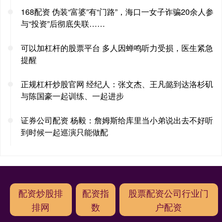
168配资 伪装“富婆”有“门路”，海口一女子诈骗20余人参
与“投资”后彻底失联……
可以加杠杆的股票平台 多人因蝉鸣听力受损，医生紧急
提醒
正规杠杆炒股官网 经纪人：张文杰、王凡懿到达洛杉矶
与陈国豪一起训练、一起进步
证券公司配资 杨毅：詹姆斯给库里当小弟说出去不好听
到时候一起巡演只能做配
配资炒股排
配资指
股票配资公司行业门
排网
数
户配资