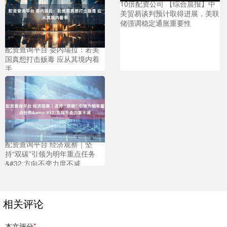
10倍配资公司 【综合晨报】中
美贸易谈判预计取得进展，美联
储强调稳定通胀重要性
配资查询平台 委内瑞拉：若美
国真想打击贩毒 应从其境内着
手
配资查询平台 经济观察｜坚
持“双碳”引领为明年重点任务
&#32;方向不变力度不减
相关评论
本文评分
*